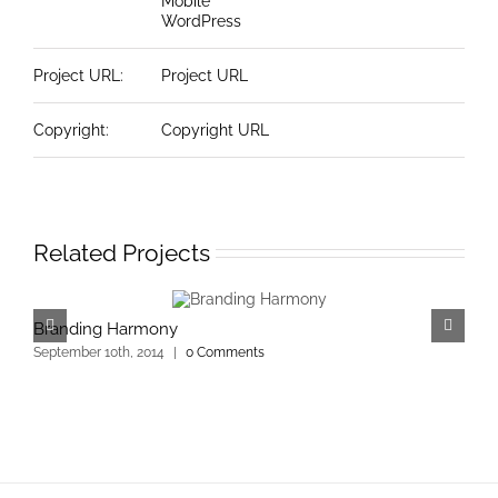
Mobile
WordPress
Project URL:
Project URL
Copyright:
Copyright URL
Related Projects
Branding Harmony
M
September 10th, 2014
|
0 Comments
S